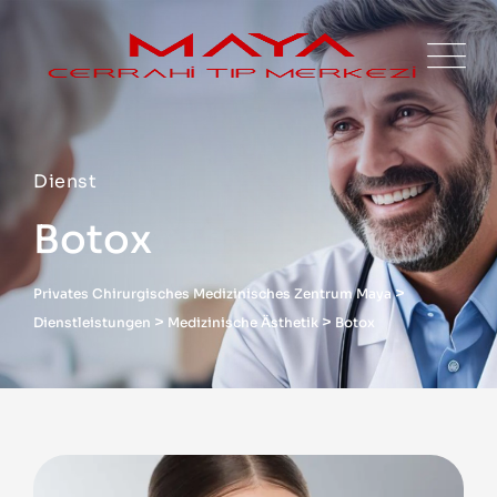
Dienst
Botox
>
Privates Chirurgisches Medizinisches Zentrum Maya
>
>
Dienstleistungen
Medizinische Ästhetik
Botox