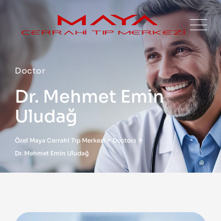
Doctor
Dr. Mehmet Emin
Uludağ
>
>
Özel Maya Cerrahi Tıp Merkezi
Doctors
Dr. Mehmet Emin Uludağ