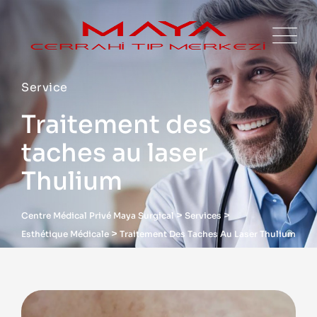
Service
Traitement des
taches au laser
Thulium
>
>
Centre Médical Privé Maya Surgical
Services
>
Esthétique Médicale
Traitement Des Taches Au Laser Thulium