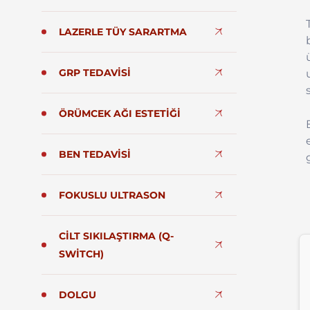
LAZERLE TÜY SARARTMA
GRP TEDAVISI
ÖRÜMCEK AĞI ESTETIĞI
BEN TEDAVISI
FOKUSLU ULTRASON
CILT SIKILAŞTIRMA (Q-
SWITCH)
DOLGU