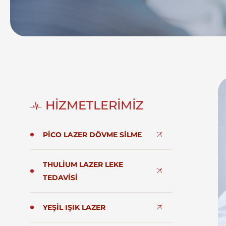
HİZMETLERİMİZ
PICO LAZER DÖVME SILME
THULIUM LAZER LEKE
TEDAVISI
YEŞIL IŞIK LAZER