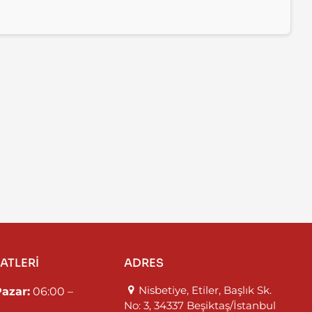
ATLERİ
ADRES
Nisbetiye, Etiler, Başlık Sk.
Pazar:
06:00 –
No: 3, 34337 Beşiktaş/İstanbul