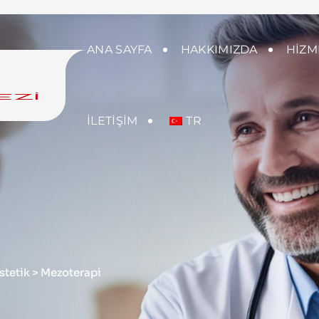
ANA SAYFA
HAKKIMIZDA
HIZM
İLETIŞIM
TR
stetik
>
Mezoterapi