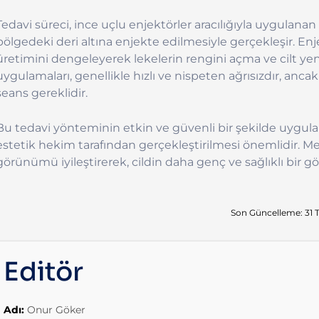
Tedavi süreci, ince uçlu enjektörler aracılığıyla uygul
bölgedeki deri altına enjekte edilmesiyle gerçekleşir. Enj
üretimini dengeleyerek lekelerin rengini açma ve cilt ye
uygulamaları, genellikle hızlı ve nispeten ağrısızdır, anc
seans gereklidir.
Bu tedavi yönteminin etkin ve güvenli bir şekilde uygula
estetik hekim tarafından gerçekleştirilmesi önemlidir. Me
görünümü iyileştirerek, cildin daha genç ve sağlıklı bir 
Son Güncelleme: 31
Editör
Adı:
Onur Göker